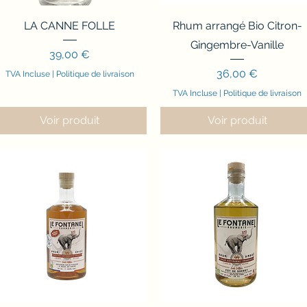
Aperçu rapide
Aperçu rapide
LA CANNE FOLLE
Rhum arrangé Bio Citron-
Gingembre-Vanille
Prix
39,00 €
Prix
36,00 €
TVA Incluse
|
Politique de livraison
TVA Incluse
|
Politique de livraison
Voir produit
Voir produit