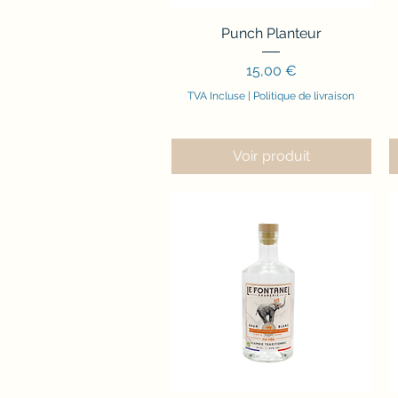
Aperçu rapide
Punch Planteur
Prix
15,00 €
TVA Incluse
|
Politique de livraison
Voir produit