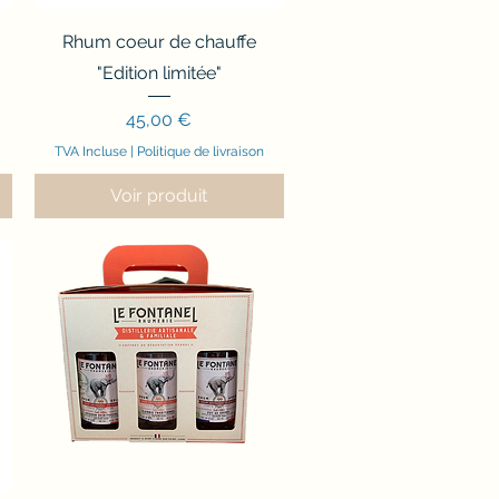
Aperçu rapide
Rhum coeur de chauffe
"Edition limitée"
Prix
45,00 €
TVA Incluse
|
Politique de livraison
Voir produit